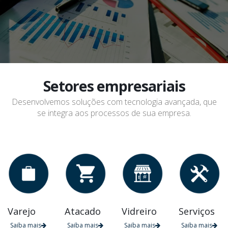
Setores empresariais
Desenvolvemos soluções com tecnologia avançada, que
se integra aos processos de sua empresa.
Varejo
Atacado
Vidreiro
Serviços
Saiba mais
Saiba mais
Saiba mais
Saiba mais